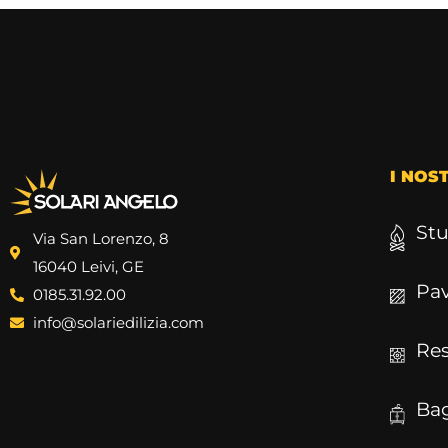
I NOS
Stu
Via San Lorenzo, 8
16040 Leivi, GE
Pav
0185.31.92.00
info@solariedilizia.com
Res
Ba