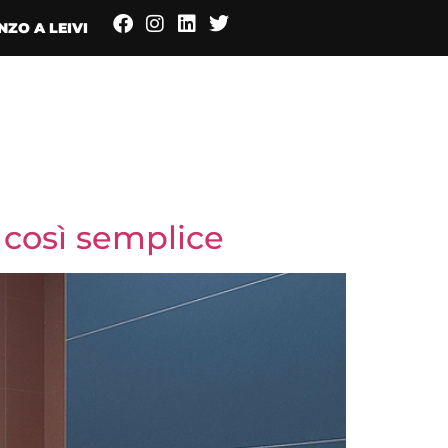
NZO A LEIVI
MENU
 così semplice