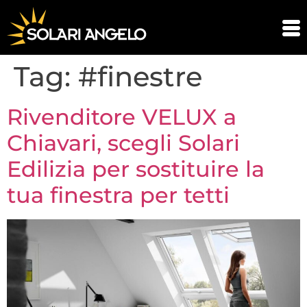
Tag:
#finestre
Rivenditore VELUX a
Chiavari, scegli Solari
Edilizia per sostituire la
tua finestra per tetti